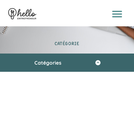
À
PRO
POS
CATÉGORIE
S
E
R
Catégories
VI
Vie d'entrepreneur
C
E
Création
S
Business
EXP
Communication
ERT
Outils
ISES
Senior & associatif
B2B