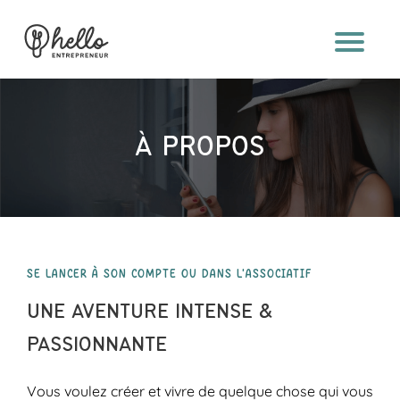
À
PRO
POS
SE
À PROPOS
RV
IC
ES
M
ÉT
SE LANCER À SON COMPTE OU DANS L'ASSOCIATIF
IE
UNE AVENTURE INTENSE &
RS
PASSIONNANTE
B2B
Vous voulez créer et vivre de quelque chose qui vous
BOU