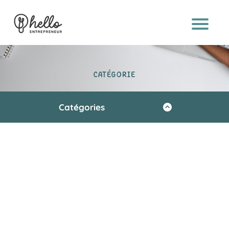
À
PRO
POS
CATÉGORIE
S
E
R
Catégories
VI
Vie d'entrepreneur
C
E
Création
S
Business
EXP
Communication
ERT
Outils
ISES
Senior & associatif
B2B